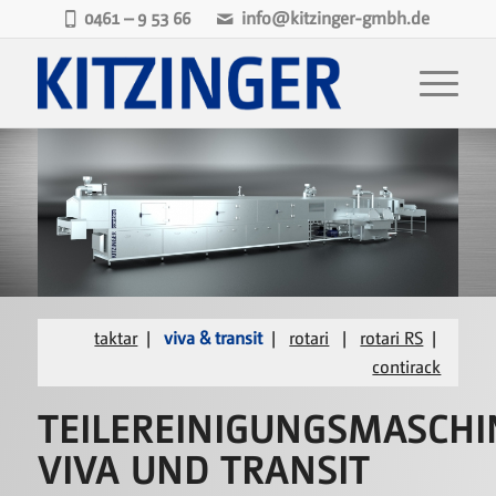
0461 – 9 53 66
info@kitzinger-gmbh.de
taktar
|
viva & transit
|
rotari
|
rotari RS
|
contirack
TEILEREINIGUNGSMASCH
VIVA UND TRANSIT