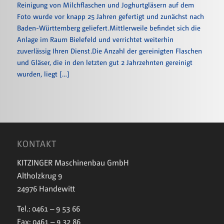
Reinigung von Milchflaschen und Joghurtgläsern auf dem
Foto wurde vor knapp 25 Jahren gefertigt und zunächst nach
Baden-Württemberg geliefert.Mittlerweile befindet sich die
Anlage im Raum Bielefeld und verrichtet weiterhin
zuverlässig Ihren Dienst.Die Anzahl der gereinigten Flaschen
und Gläser, die in den letzten gut 2 Jahrzehnten gereinigt
wurden, liegt […]
KONTAKT
KITZINGER Maschinenbau GmbH
Altholzkrug 9
24976 Handewitt
Tel.: 0461 – 9 53 66
Fax: 0461 – 9 32 86